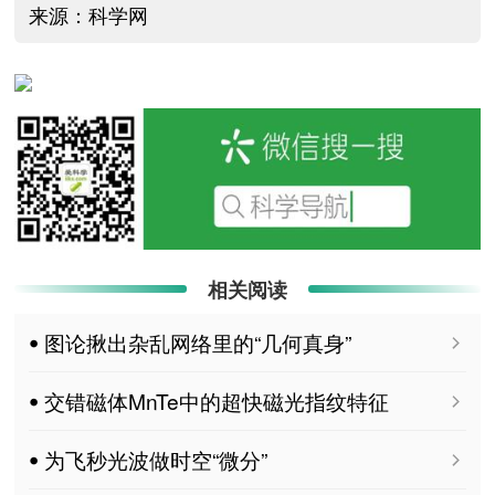
来源：科学网
相关阅读
ꔷ 图论揪出杂乱网络里的“几何真身”
ꔷ 交错磁体MnTe中的超快磁光指纹特征
ꔷ 为飞秒光波做时空“微分”