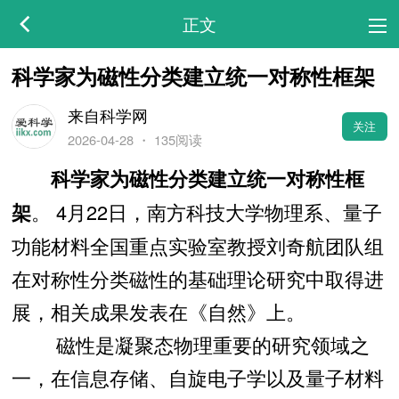
正文
科学家为磁性分类建立统一对称性框架
来自科学网
关注
2026-04-28
・
135阅读
科学家为磁性分类建立统一对称性框
。 4月22日，南方科技大学物理系、量子
架
功能材料全国重点实验室教授刘奇航团队组
在对称性分类磁性的基础理论研究中取得进
展，相关成果发表在《自然》上。
磁性是凝聚态物理重要的研究领域之
一，在信息存储、自旋电子学以及量子材料