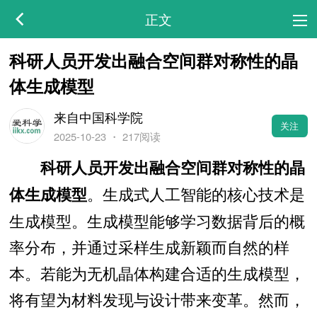
正文
科研人员开发出融合空间群对称性的晶
体生成模型
来自中国科学院
关注
2025-10-23
・
217阅读
科研人员开发出融合空间群对称性的晶
。生成式人工智能的核心技术是
体生成模型
生成模型。生成模型能够学习数据背后的概
率分布，并通过采样生成新颖而自然的样
本。若能为无机晶体构建合适的生成模型，
将有望为材料发现与设计带来变革。然而，