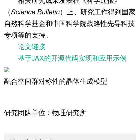
（
Science Bulletin
）上。研究工作得到国家
自然科学基金和中国科学院战略性先导科技
专项等的支持。
论文链接
基于JAX的开源代码实现和应用示例
融合空间群对称性的晶体生成模型
研究团队单位：物理研究所