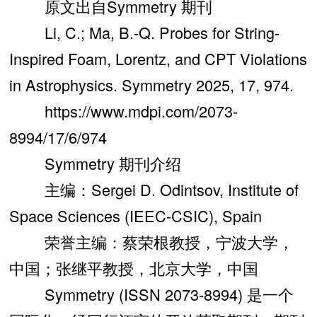
原文出自Symmetry 期刊
Li, C.; Ma, B.-Q. Probes for String-
Inspired Foam, Lorentz, and CPT Violations
in Astrophysics. Symmetry 2025, 17, 974.
https://www.mdpi.com/2073-
8994/17/6/974
Symmetry 期刊介绍
主编：Sergei D. Odintsov, Institute of
Space Sciences (IEEC-CSIC), Spain
荣誉主编：蔡荣根教授，宁波大学，
中国；张继平教授，北京大学，中国
Symmetry (ISSN 2073-8994) 是一个