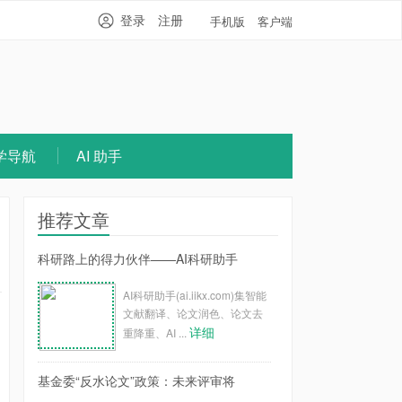
登录
注册
手机版
客户端
学导航
AI 助手
推荐文章
科研路上的得力伙伴——AI科研助手
AI科研助手(ai.iikx.com)集智能
文献翻译、论文润色、论文去
详细
重降重、AI ...
基金委“反水论文”政策：未来评审将