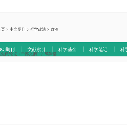
首页
>
中文期刊
>
哲学政法
>
政治
SCI期刊
文献索引
科学基金
科学笔记
科
《党政论坛（干部文摘）》编辑部
》
：