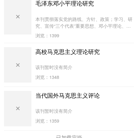
毛泽东邓小平理论研究
本刊贯彻落实党的路线、方针、政策；学习、研
究、宣传“三个代表”重要思想、邓小平理论、毛
泽东思想；探索我国改革开放和现代化建设所取
浏览：1399
得的成就和经验、中国特色社会主义理论和实践
问题；反映社会主义新旧阶段政治、经济、思
高校马克思主义理论研究
想、文化等领域中的新情况、新问题及国外有关
研究动态。
该刊暂时没有简介
浏览：1348
当代国外马克思主义评论
该刊暂时没有简介
浏览：1359
已加载完毕