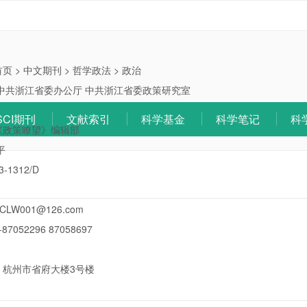
首页
>
中文期刊
>
哲学政法
>
政治
中共浙江省委办公厅 中共浙江省委政策研究室
SCI期刊
文献索引
科学基金
科学笔记
科
《政策瞭望》编辑部
平
3-1312/D
CLW001@126.com
-87052296 87058697
：
杭州市省府大楼3号楼