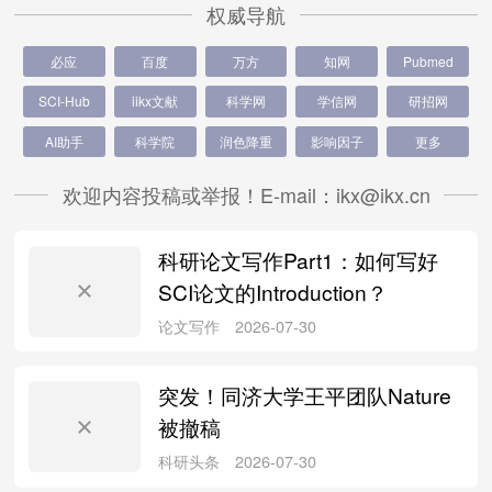
权威导航
必应
百度
万方
知网
Pubmed
SCI-Hub
iikx文献
科学网
学信网
研招网
AI助手
科学院
润色降重
影响因子
更多
欢迎内容投稿或举报！E-mail：ikx@ikx.cn
科研论文写作Part1：如何写好
SCI论文的Introduction？
突发！同济大学王平团队Nature
被撤稿