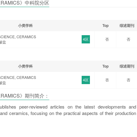
 CERAMICS》中科院分区
小类学科
Top
综述期刊
SCIENCE, CERAMICS
4区
否
否
酸盐
小类学科
Top
综述期刊
SCIENCE, CERAMICS
4区
否
否
酸盐
 CERAMICS》期刊简介：
ublishes peer-reviewed articles on the latest developments and
s and ceramics, focusing on the practical aspects of their production