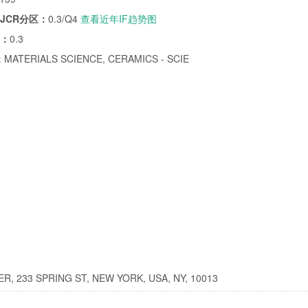
/JCR分区：
0.3/Q4
查看近年IF趋势图
子：
0.3
：
MATERIALS SCIENCE, CERAMICS - SCIE
 233 SPRING ST, NEW YORK, USA, NY, 10013