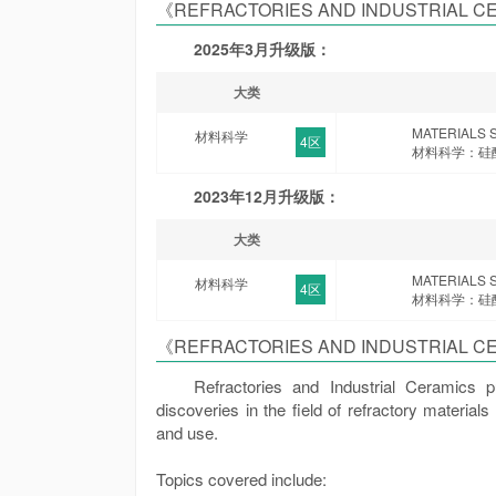
《REFRACTORIES AND INDUSTRIAL
2025年3月升级版：
大类
MATERIALS 
材料科学
4区
材料科学：硅
2023年12月升级版：
大类
MATERIALS 
材料科学
4区
材料科学：硅
《REFRACTORIES AND INDUSTRIAL
Refractories and Industrial Ceramics p
discoveries in the field of refractory material
and use.
Topics covered include: