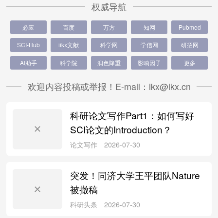
权威导航
必应
百度
万方
知网
Pubmed
SCI-Hub
iikx文献
科学网
学信网
研招网
AI助手
科学院
润色降重
影响因子
更多
欢迎内容投稿或举报！E-mail：ikx@ikx.cn
科研论文写作Part1：如何写好
SCI论文的Introduction？
突发！同济大学王平团队Nature
被撤稿