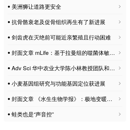
ꔷ 美洲狮让道路更安全
ꔷ 抗骨骼衰老及促骨组织再生有了新进展
ꔷ 剑齿虎在灭绝前可能近亲繁殖且行动困难
ꔷ 封面文章 mLife：基于拉曼组的噬菌体敏感性快检技术
ꔷ Adv Sci 华中农业大学陈小林教授团队和中国热科院环植所陈灯副研究员合作揭示Pan2-Pan3复合体介导的去腺苷酸化调控稻瘟菌致病的新机制
ꔷ 小麦基因组研究与功能基因定位获进展
ꔷ 封面文章 《水生生物学报》：极地变暖，南极磷虾还能存够“过冬粮”吗？
ꔷ 蛙类也是“声音控”