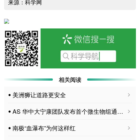
来源：科学网
相关阅读
ꔷ 美洲狮让道路更安全
ꔷ AS 华中大宁康团队发布首个微生物组通用大模型MGM：开启微生物组分析“Deepseek”时代
ꔷ 南极“血瀑布”为何这样红