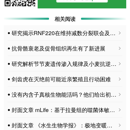
相关阅读
ꔷ 研究揭示RNF220在维持减数分裂联会及保障生育力中的关键功能
ꔷ 抗骨骼衰老及促骨组织再生有了新进展
ꔷ 研究解析节节麦遗传渗入规律及小麦抗逆关键基因
ꔷ 剑齿虎在灭绝前可能近亲繁殖且行动困难
ꔷ 没有内含子真核生物能活吗？他们给出初步答案
ꔷ 封面文章 mLife：基于拉曼组的噬菌体敏感性快检技术
ꔷ 封面文章 《水生生物学报》：极地变暖，南极磷虾还能存够“过冬粮”吗？