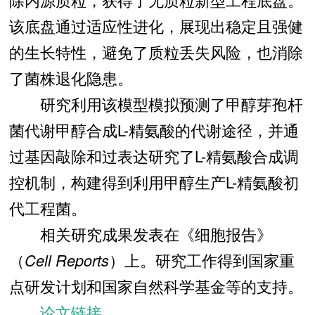
该底盘通过适应性进化，展现出稳定且强健
的生长特性，避免了质粒丢失风险，也消除
了菌株退化隐患。
研究利
用该模型模拟预测了甲醇芽孢杆
菌代谢甲醇合成L-精氨酸的代谢途径，并通
过基因敲除和过表达研究了L-精氨酸合成调
控机制，构建得到利用甲醇生产L-精氨酸初
代工程菌。
相关研究成果发表在《
细胞报告
》
（
Cell Reports
）上。研究工作得到
国家重
点研发计划
和
国家自然科学基金
等的支持。
论文链接