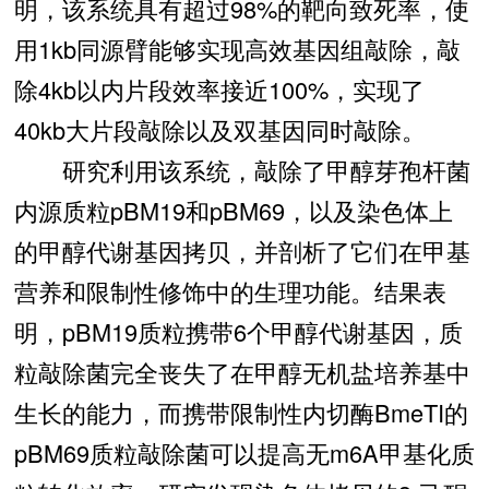
明，该系统具有超过98%的靶向致死率，使
用1kb同源臂能够实现高效基因组敲除，敲
除4kb以内片段效率接近100%，实现了
40kb大片段敲除以及双基因同时敲除。
研究利用该系统，敲除了甲醇芽孢杆菌
内源质粒pBM19和pBM69，以及染色体上
的甲醇代谢基因拷贝，并剖析了它们在甲基
营养和限制性修饰中的生理功能。结果表
明，pBM19质粒携带6个甲醇代谢基因，质
粒敲除菌完全丧失了在甲醇无机盐培养基中
生长的能力，而携带限制性内切酶BmeTI的
pBM69质粒敲除菌可以提高无m6A甲基化质