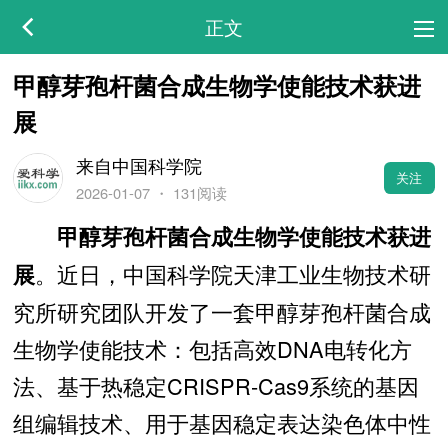
正文
甲醇芽孢杆菌合成生物学使能技术获进
展
来自中国科学院
关注
2026-01-07
・
131阅读
甲醇芽孢杆菌合成生物学使能技术获进
。近日，中国科学院天津工业生物技术研
展
究所研究团队开发了一套甲醇芽孢杆菌合成
生物学使能技术：包括高效DNA电转化方
法、基于热稳定CRISPR-Cas9系统的基因
组编辑技术、用于基因稳定表达染色体中性