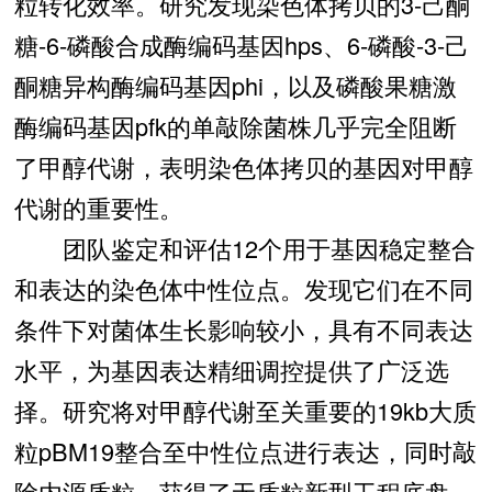
粒转化效率。研究发现染色体拷贝的3-己酮
糖-6-磷酸合成酶编码基因hps、6-磷酸-3-己
酮糖异构酶编码基因phi
，以及磷酸果糖激
酶编码基因pfk的单敲除菌株几乎完全阻断
了甲醇代谢，表明染色体拷贝的基因对甲醇
代谢的重要性。
团队鉴定和评估12个用于基因稳定整合
和表达的染色体中性位点。发现它们在不同
条件下对菌体生长影响较小，具有不同表达
水平，为基因表达精细调控提供了广泛选
择。研究将对甲醇代谢至关重要的19kb大质
粒pBM19整合至中性位点进行表达，同时敲
除内源质粒，获得了无质粒新型工程底盘。