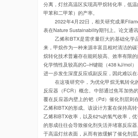
分离，灯丝高温区实现高甲烷转化率，低温
甲苯和二甲苯）的产率。
2022年4月22日，相关研究成果Filament-catalyst 
表在Nature Sustainability期刊上
乙烯和BTX是需求量巨大的基础化学品
来，甲烷作为一种来源丰富且相对清洁的碳
烷转化技术普遍存在能耗较高、效率有限的
化学惰性及较高的C–H键能（438 kJ/
进一步发生深度反应或副反应，因此难以在
在这项研究中，为优化甲烷无氧转化的
反应器（FCR）概念。中部通过焦耳加热的钼
覆在反应器内壁上的钯（Pd）催化剂层则在较
乙烯和BTX的形成。该设计方案在保持高转
乙烯和BTX收率，以及62%的氢气收率，
的形成往往会导致催化剂失活并堵塞反应器
于高温灯丝表面，从而有效缓解了催化剂层