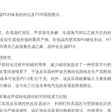
FCR体系的对比及FCR系统图示。
。在高温灯丝区，甲烷发生热解，生成氢气和以乙炔为主的烃
反应生成低价值的重质产物。在低温内壁添加Pd催化剂后，H?
而诱导乙炔加氢生成乙烯，或环化生成BTX。
理研究。
烷转化过程中的碳利用率、减少碳排放提供了一种切实可行的
在零排放情景下，于该反应器的甲烷无氧转化路线在生产高附加
本可低至约1.3美元/千克。此外，该反应器能量输入主要依赖
力驱动，这与化工行业未来电气化的发展趋势相契合。
非氧化甲烷转化路径的可持续潜力比较。
实现反应调控的反应器设计。利用灯丝高温区与壁面催化区的
化与产物选择性。该灯泡反应装置结构相对简洁，性能突出，有