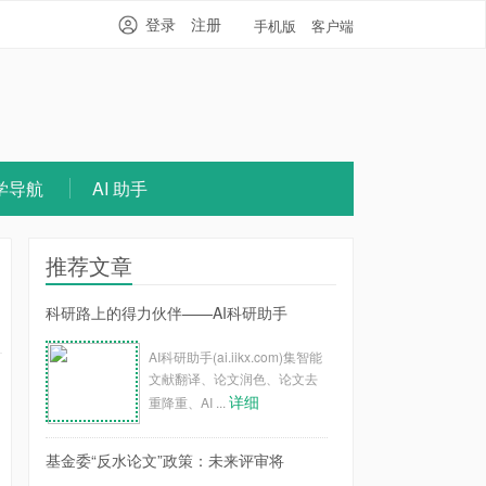
登录
注册
手机版
客户端
学导航
AI 助手
推荐文章
科研路上的得力伙伴——AI科研助手
AI科研助手(ai.iikx.com)集智能
文献翻译、论文润色、论文去
详细
重降重、AI ...
基金委“反水论文”政策：未来评审将