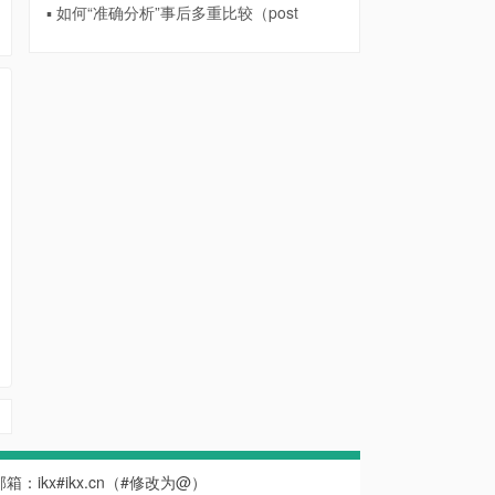
▪ 如何“准确分析”事后多重比较（post
系邮箱：ikx#ikx.cn（#修改为@）