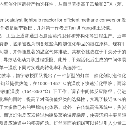
内壁催化区调控产物选择性，从而显著提高了乙烯和BTX（苯、
lightbulb reactor for efficient methane conversion发
。论文通讯作者是颜宁教授，并列第一作者是Tan Ji Yang和王思恺。
，工业上通常通过石脑油蒸汽裂解和芳构化等过程生产。近年
资源，逐渐被视为制备这些高附加值化学品的潜在原料。现有甲
问题，并伴随显著的温室气体排放。其核心挑战在于甲烷分子的
mol），导致活化动力学过程缓慢。此外，甲烷活化后生成的中间体易
单一温度下同时实现高转化率和高选择性。
效率，颜宁教授团队提出了一种新型的灯丝—催化剂灯泡催化
丝提供热能，在1000–1457 °C的温度下快速活化甲烷；而涂
低温度（154–350 °C）下工作，调节中间体反应路径，促进
化率的同时，提高了对高价值烃类的选择性，实现了接近40%的
优于大多数已有的甲烷转化体系。此外，在传统高温系统中，焦炭
。而该灯泡反应器通过构建显著的温度梯度，使碳沉积主要局限
及反应通道中的积碳问题。灯丝表面的积碳可以通过引入少量二