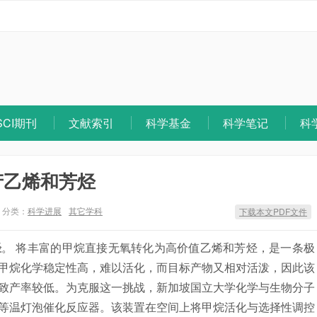
SCI期刊
文献索引
科学基金
科学笔记
科
产乙烯和芳烃
分类：
科学进展
其它学科
下载本文PDF文件
烃
。 将丰富的甲烷直接无氧转化为高价值乙烯和芳烃，是一条极
甲烷化学稳定性高，难以活化，而目标产物又相对活泼，因此该
致产率较低。为克服这一挑战，新加坡国立大学化学与生物分子
等温灯泡催化反应器。该装置在空间上将甲烷活化与选择性调控