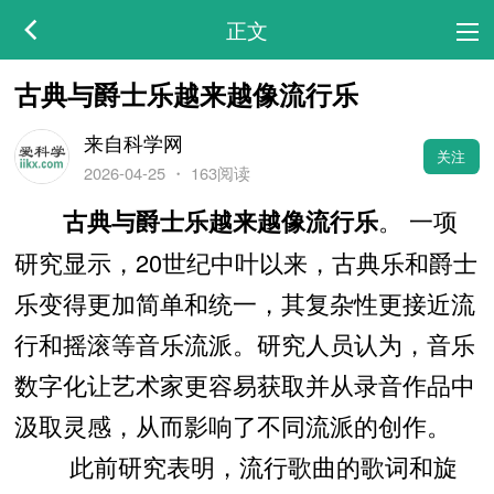
正文
古典与爵士乐越来越像流行乐
来自科学网
关注
2026-04-25
・
163阅读
。 一项
古典与爵士乐越来越像流行乐
研究显示，20世纪中叶以来，古典乐和爵士
乐变得更加简单和统一，其复杂性更接近流
行和摇滚等音乐流派。研究人员认为，音乐
数字化让艺术家更容易获取并从录音作品中
汲取灵感，从而影响了不同流派的创作。
此前研究表明，流行歌曲的歌词和旋