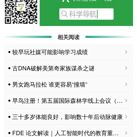
相关阅读
ꔷ 较早玩社媒可能影响学习成绩
ꔷ 古DNA破解美第奇家族谋杀之谜
ꔷ 男女跑马拉松 谁更容易“撞墙”
ꔷ 早鸟注册！第五届国际森林学线上会议（IECF 2026）摘要征稿延期至6月22日
ꔷ 三十多岁体能良好，影响数十年后动脉健康
ꔷ FDE 论文解读｜人工智能时代的教育重塑：公平、伦理与转型的四大支柱