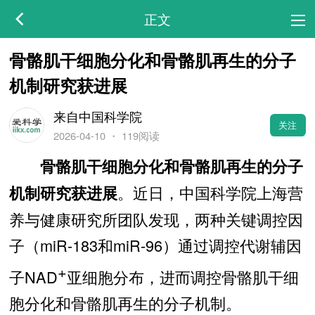
正文
骨骼肌干细胞分化和骨骼肌再生的分子
机制研究获进展
来自中国科学院
关注
2026-04-10
・
119阅读
骨骼肌干细胞分化和骨骼肌再生的分子
。近日，中国科学院上海营
机制研究获进展
养与健康研究所团队发现，两种关键调控因
子（miR-183和miR-96）通过调控代谢辅因
+
子NAD
亚细胞分布，进而调控骨骼肌干细
胞分化和骨骼肌再生的分子机制。