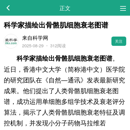
正文
科学家描绘出骨骼肌细胞衰老图谱
来自科学网
关注
2025-08-29
・
312阅读
。
科学家描绘出骨骼肌细胞衰老图谱
近日，香港中文大学（简称港中文）医学院
的研究团队在《自然—通讯》发表最新研究
成果。他们提出了人类骨骼肌细胞衰老图
谱，成功运用单细胞多组学技术及衰老评分
算法，揭示了人类骨骼肌细胞衰老特征及调
控机制，并发现小分子药物马拉维若