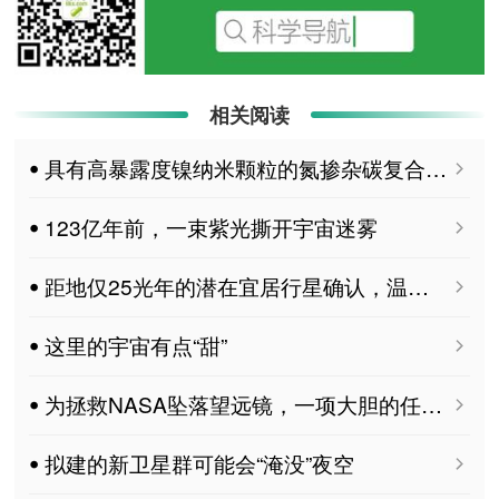
相关阅读
ꔷ 具有高暴露度镍纳米颗粒的氮掺杂碳复合催化剂用于二氧化碳电还原制一氧化碳
ꔷ 123亿年前，一束紫光撕开宇宙迷雾
ꔷ 距地仅25光年的潜在宜居行星确认，温度适宜支持液态水存在
ꔷ 这里的宇宙有点“甜”
ꔷ 为拯救NASA坠落望远镜，一项大胆的任务已启动
ꔷ 拟建的新卫星群可能会“淹没”夜空