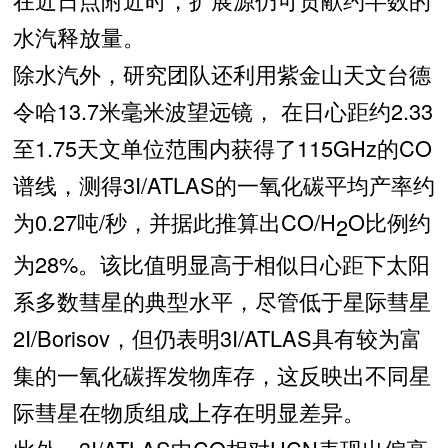
水汽释放量。
除水汽外，研究团队还利用紫金山天文台德
令哈13.7米毫米波望远镜， 在日心距约2.33
至1.75天文单位范围内获得了115GHz的CO
谱线，测得3I/ATLAS的一氧化碳平均产率约
为0.27吨/秒，并据此推算出CO/H
O比例约
2
为28%。该比值明显高于
相似日心距下太阳
系多数彗星的典型水平，尽管低于星际彗星
2I/Borisov，但仍表明3I/ATLAS具有较为富
集的一氧化碳挥发物库存，这反映出不同星
际彗星在物质组成上存在明显差异。