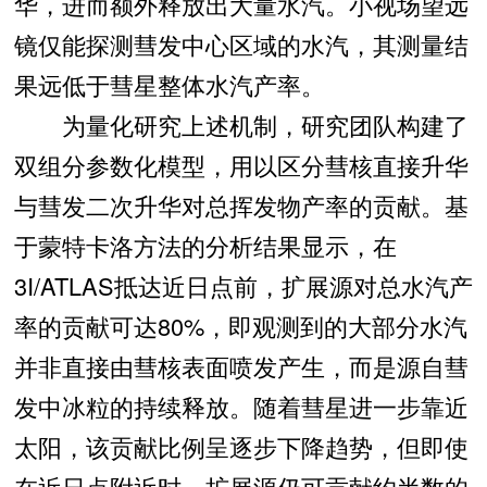
华，进而额外释放出大量水汽。小视场望远
镜仅能探测彗发中心区域的水汽，其测量结
果远低于彗星整体水汽产率。
为量化研究上述机制，研究团队构建了
双组分参数化模型，用以区分彗核直接升华
与彗发二次升华对总挥发物产率的贡献。基
于蒙特卡洛方法的分析结果显示，在
3I/ATLAS抵达近日点前，扩展源对总水汽产
率的贡献可达80%，即观测到的大部分水汽
并非直接由彗核表面喷发产生，而是源自彗
发中冰粒的持续释放。随着彗星进一步靠近
太阳，该贡献比例呈逐步下降趋势，但即使
在近日点附近时，扩展源仍可贡献约半数的