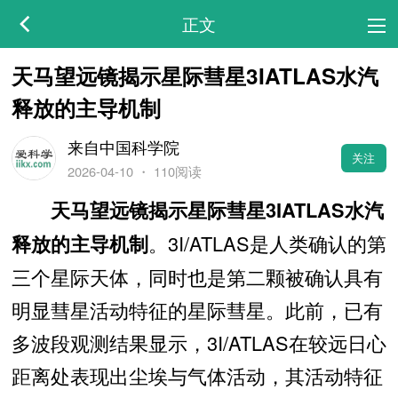
正文
天马望远镜揭示星际彗星3IATLAS水汽
释放的主导机制
来自中国科学院
关注
2026-04-10
・
110阅读
天马望远镜揭示星际彗星3IATLAS水汽
。
3I/ATLAS是人类确认的第
释放的主导机制
三个星际天体，同时也是第二颗被确认具有
明显彗星活动特征的星际彗星。此前，已有
多波段观测结果显示，3I/ATLAS在较远日心
距离处表现出尘埃与气体活动，其活动特征