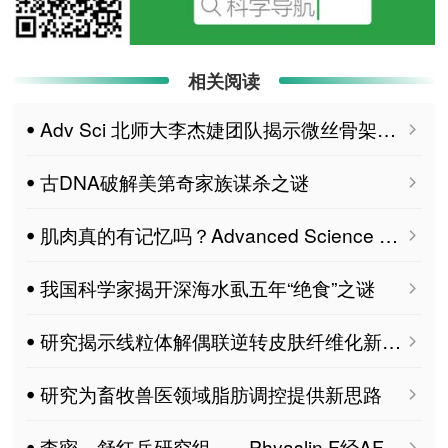
相关阅读
ꔷ Adv Sci 北师大李杰婕团队揭示微丝骨架调控线粒体动态增强植物免疫的分子机制
ꔷ 古DNA破解美第奇家族谋杀之谜
ꔷ 肌肉真的有记忆吗？Advanced Science 揭示年轻与老年肌肉的“分子往事”
ꔷ 我国科学家揭开深海水虱五年“绝食”之谜
ꔷ 研究揭示线粒体解偶联逆转皮肤纤维化新机制
ꔷ 研究为畜牧兽医领域脂肪调控提供新思路
ꔷ 李密、舒红兵研究组——Phyaslin F经AFG3L2介导VISAMAVS降解抑制RNA病毒固有免疫 MDPI Pathogens