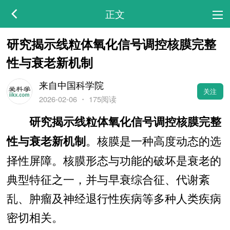
正文
研究揭示线粒体氧化信号调控核膜完整
性与衰老新机制
来自中国科学院
关注
2026-02-06
・
175阅读
研究揭示线粒体氧化信号调控核膜完整
。核膜是一种高度动态的选
性与衰老新机制
择性屏障。核膜形态与功能的破坏是衰老的
典型特征之一，并与早衰综合征、代谢紊
乱、肿瘤及神经退行性疾病等多种人类疾病
密切相关。