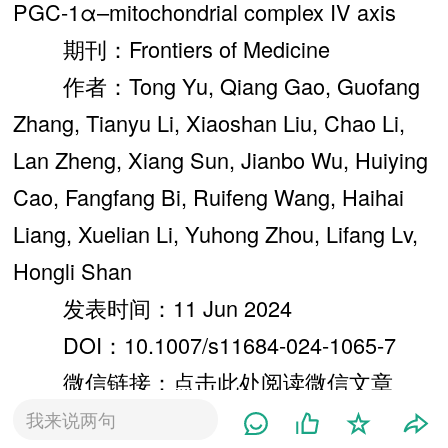
PGC-1α–mitochondrial complex IV axis
期刊：Frontiers of Medicine
作者：Tong Yu, Qiang Gao, Guofang
Zhang, Tianyu Li, Xiaoshan Liu, Chao Li,
Lan Zheng, Xiang Sun, Jianbo Wu, Huiying
Cao, Fangfang Bi, Ruifeng Wang, Haihai
Liang, Xuelian Li, Yuhong Zhou, Lifang Lv,
Hongli Shan
发表时间：11 Jun 2024
DOI：10.1007/s11684-024-1065-7
微信链接：点击此处阅读微信文章
导 读
我来说两句