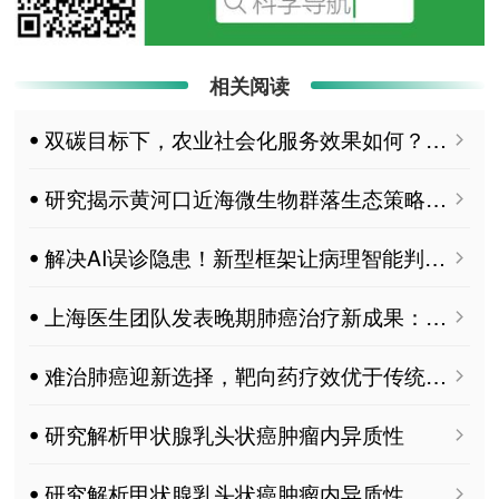
相关阅读
ꔷ 双碳目标下，农业社会化服务效果如何？近8000农户数据揭示“门槛效应”
ꔷ 研究揭示黄河口近海微生物群落生态策略演替机制
ꔷ 解决AI误诊隐患！新型框架让病理智能判读更靠谱
ꔷ 上海医生团队发表晚期肺癌治疗新成果：患者生存期有望延长10个月
ꔷ 难治肺癌迎新选择，靶向药疗效优于传统化疗
ꔷ 研究解析甲状腺乳头状癌肿瘤内异质性
ꔷ 研究解析甲状腺乳头状癌肿瘤内异质性