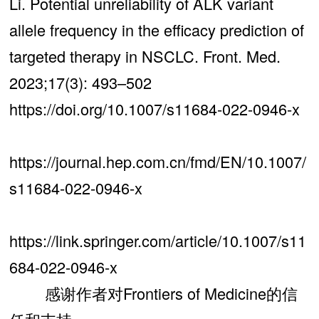
Li. Potential unreliability of ALK variant
allele frequency in the efficacy prediction of
targeted therapy in NSCLC. Front. Med.
2023;17(3): 493–502
https://doi.org/10.1007/s11684-022-0946-x
https://journal.hep.com.cn/fmd/EN/10.1007/
s11684-022-0946-x
https://link.springer.com/article/10.1007/s11
684-022-0946-x
感谢作者对Frontiers of Medicine的信