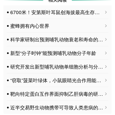
ꔷ 6700米！安第斯叶耳鼠创海拔最高生存纪录
ꔷ 蜜蜂拥有内心世界
ꔷ 科学家研制出预测哺乳动物衰老和寿命的“时钟”
ꔷ 新型“分子时钟”能预测哺乳动物分子年龄
ꔷ 研究开发出新型哺乳动物单细胞分析与分选平台
ꔷ “窃取”菠菜叶绿体，小鼠眼睛光合作用能治病？
ꔷ 靶向特定蛋白互作界面抑制乙肝病毒的研究获进展
ꔷ 近半交易野生动物携带可导致人类患病的病原体