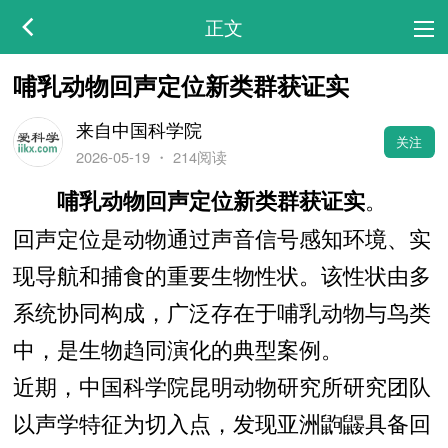
正文
哺乳动物回声定位新类群获证实
来自中国科学院
关注
2026-05-19
・
214阅读
。
哺乳动物回声定位新类群获证实
回声定位是动物通过声音信号感知环境、实
现导航和捕食的重要生物性状。该性状由多
系统协同构成，广泛存在于哺乳动物与鸟类
中，是生物趋同演化的典型案例。
近期，中国科学院昆明动物研究所研究团队
以声学特征为切入点，发现亚洲鼩鼹具备回