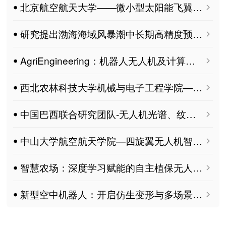
ꔷ 北京航空航天大学——微小型太阳能飞翼无人机：能源与气动如何不再互相妥协 ｜ Drones
ꔷ 研究提出渤海海域风暴潮中长期高精度预报方法
ꔷ AgriEngineering：机器人无人机及计算机视觉在农业工程中的应用 MDPI 特刊征稿
ꔷ 西北农林科技大学机械与电子工程学院——YOLO-ST-OD：基于低空无人机复杂果园场景下猕猴桃日灼灾害监测 MDPI Horticulturae
ꔷ 中国巴西联合研究团队-无人机光谱、纹理与几何特征提升高多样性湿地草本植物制图精度 MDPI Remote Sensing
ꔷ 中山大学航空航天学院—四旋翼无人机智能自抗扰控制方法 (TD3-ADRC) MDPI Drones
ꔷ 智慧农场：深度学习赋能的自主植保无人机精准喷洒系统
ꔷ 新型空中机器人：开启仿生变形与多场景作业新时代