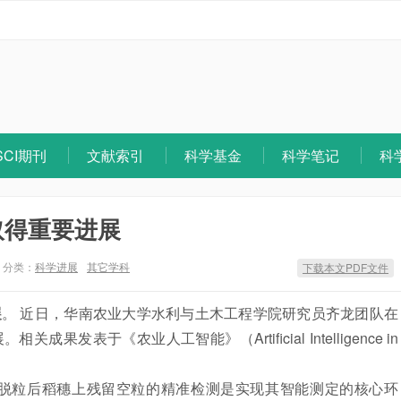
SCI期刊
文献索引
科学基金
科学笔记
科
取得重要进展
分类：
科学进展
其它学科
下载本文PDF文件
展
。 近日，华南农业大学水利与土木工程学院研究员齐龙团队在
展。相关成果发表于《农业
人工智能
》（Artificial Intelligence in
粒后稻穗上残留空粒的精准检测是实现其智能测定的核心环