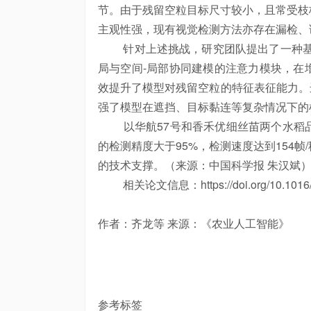
节。由于残留空粒目标尺寸较小，且常受枝
主观性强，现有视觉检测方法亦存在漏检、
针对上述挑战，研究团队提出了一种基于
局与空间-局部协同建模的注意力模块，在
效提升了模型对残留空粒的特征表征能力。进一
强了模型在遮挡、目标黏连等复杂情况下的
以华航57号和香禾优细丝苗两个水稻品
的检测精度大于95%，检测速度达到154
的技术支撑。（来源：中国科学报 朱汉斌
相关论文信息：https://doi.org/10.1016/j.a
作者：齐龙等 来源：《农业
人工智能
》
参考标签