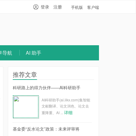
登录
注册
手机版
客户端
学导航
AI 助手
推荐文章
科研路上的得力伙伴——AI科研助手
AI科研助手(ai.iikx.com)集智能
文献翻译、论文润色、论文去
详细
重降重、AI ...
基金委“反水论文”政策：未来评审将