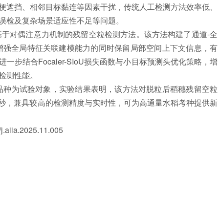
梗遮挡、相邻目标黏连等因素干扰，传统人工检测方法效率低、
误检及复杂场景适应性不足等问题。
对偶注意力机制的残留空粒检测方法。该方法构建了通道-全
增强全局特征关联建模能力的同时保留局部空间上下文信息，有
步结合Focaler-SIoU损失函数与小目标预测头优化策略，增
检测性能。
种为试验对象，实验结果表明，该方法对脱粒后稻穗残留空粒
帧/秒，兼具较高的检测精度与实时性，可为高通量水稻考种提供新
）
iia.2025.11.005