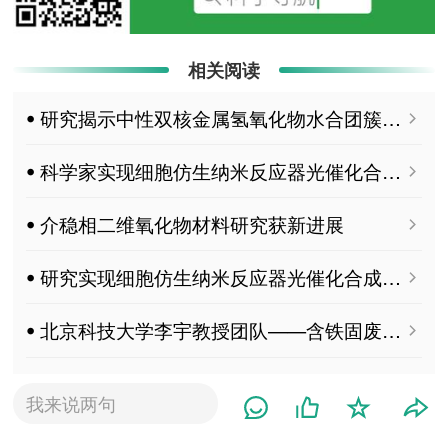
相关阅读
ꔷ 研究揭示中性双核金属氢氧化物水合团簇构型转换机制
ꔷ 科学家实现细胞仿生纳米反应器光催化合成过氧化氢
ꔷ 介稳相二维氧化物材料研究获新进展
ꔷ 研究实现细胞仿生纳米反应器光催化合成过氧化氢
ꔷ 北京科技大学李宇教授团队——含铁固废制备蓄热陶瓷材料
ꔷ 新策略实现固体氧化物电解池稳定运行
我来说两句
ꔷ Adv Sci 中国医学科学院药物所王朝辉河北医科大学向柏：程序化纳米反应器级联放大cGAS-STING信号抗击癌