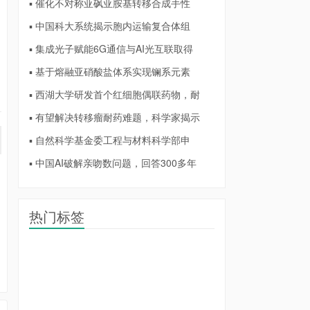
▪ 催化不对称亚砜亚胺基转移合成手性
▪ 中国科大系统揭示胞内运输复合体组
▪ 集成光子赋能6G通信与AI光互联取得
▪ 基于熔融亚硝酸盐体系实现镧系元素
▪ 西湖大学研发首个红细胞偶联药物，耐
▪ 有望解决转移瘤耐药难题，科学家揭示
▪ 自然科学基金委工程与材料科学部申
▪ 中国AI破解亲吻数问题，回答300多年
热门标签