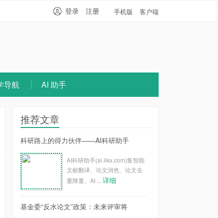
登录
注册
手机版
客户端
学导航
AI 助手
推荐文章
科研路上的得力伙伴——AI科研助手
AI科研助手(ai.iikx.com)集智能
文献翻译、论文润色、论文去
详细
重降重、AI ...
基金委“反水论文”政策：未来评审将