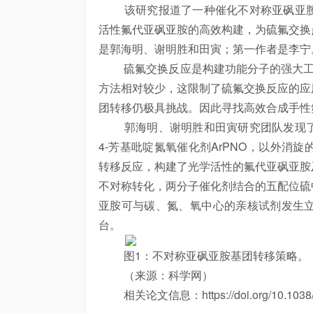
该研究报道了一种催化不对称亚砜亚胺
活性氟代亚砜亚胺的高效构建，为硫氟交换
是郭海明、谢明胜和田寅；第一作者是李宁
硫氟交换反应是构建功能分子的强大工具。
方法相对较少，这限制了硫氟交换反应的应
团转移仍极具挑战。因此寻找高效合成手性
郭海明、谢明胜和田寅研究团队发现了
4-芳基吡啶氮氧催化剂ArPNO，以外消
转移反应，构建了光学活性的氟代亚砜亚胺
不对称转化，两分子催化剂结合的五配位硫
亚胺可与碳、氮、氧中心的亲核试剂发生
台。
图1：不对称亚砜亚胺基团转移策略。
（来源：科学网）
相关论文信息：https://doi.org/10.1038/s