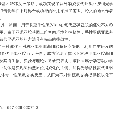
基团转移反应策略，成功实现了从外消旋氯代亚砜亚胺到光学
点击化学在不对称合成领域的应用拓展了范围。论文的通讯作者
。
然而，用于构建手性硫(VI)中心氟代亚砜亚胺的催化不对称
用。由于亚砜亚胺基团三维空间环境的拥挤性，手性亚砜亚胺基
氟代亚砜亚胺的方法具有极高的挑战性。
一种催化不对称亚砜亚胺基团转移反应策略，利用自主研发的
旋的氯代亚砜亚胺为反应物，成功实现了催化不对称亚砜亚胺基团
及其衍生物。实验与理论计算研究表明，该反应属于动态动力学
中间体是实现硫构型原位消旋化的关键。所得光学活性氟代亚砜
立体专一性硫氟交换反应，从而为不对称硫氟交换提供模块化平
41557-026-02071-3