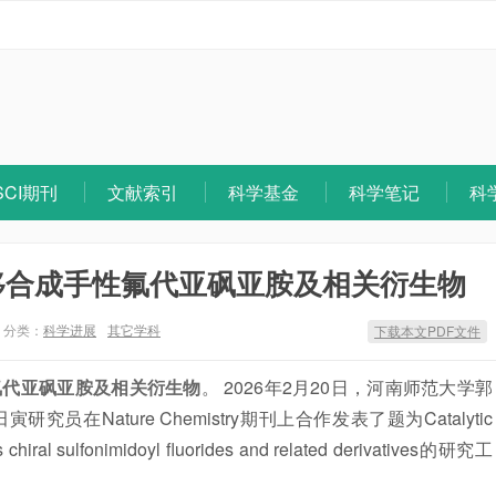
SCI期刊
文献索引
科学基金
科学笔记
科
移合成手性氟代亚砜亚胺及相关衍生物
分类：
科学进展
其它学科
下载本文PDF文件
氟代亚砜亚胺及相关衍生物
。 2026年2月20日，河南师范大学郭
Nature Chemistry期刊上合作发表了题为Catalytic
ss chiral sulfonimidoyl fluorides and related derivatives的研究工