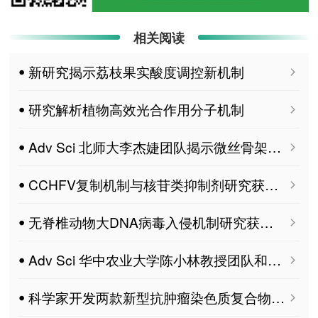
相关阅读
ꔷ 新研究揭示荔枝果实酸度调控新机制
ꔷ 研究解析植物高效光合作用分子机制
ꔷ Adv Sci 北师大李杰婕团队揭示微丝骨架调控线粒体动态增强植物免疫的分子机制
ꔷ CCHFV复制机制与核苷类抑制剂研究获进展
ꔷ 无脊椎动物大DNA病毒入侵机制研究获进展
ꔷ Adv Sci 华中农业大学陈小林教授团队和中国热科院环植所陈灯副研究员合作揭示Pan2-Pan3复合体介导的去腺苷酸化调控稻瘟菌致病的新机制
ꔷ 科学家开发两款新型抗肿瘤染色质复合物靶向降解剂