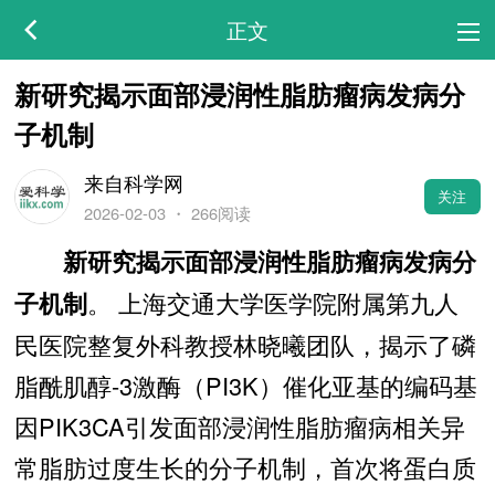
正文
新研究揭示面部浸润性脂肪瘤病发病分
子机制
来自科学网
关注
2026-02-03
・
266阅读
新研究揭示面部浸润性脂肪瘤病发病分
。 上海交通大学医学院附属第九人
子机制
民医院整复外科教授林晓曦团队，揭示了磷
脂酰肌醇-3激酶（PI3K）催化亚基的编码基
因PIK3CA引发面部浸润性脂肪瘤病相关异
常脂肪过度生长的分子机制，首次将蛋白质