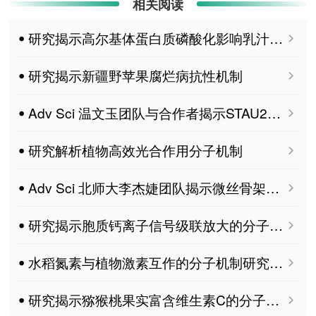
相关阅读
ꔷ 研究揭示高尔基体蛋白质磷酸化影响乳汁质量的分子机制
ꔷ 研究揭示新疆野苹果腐烂病抗性机制
ꔷ Adv Sci 温文玉团队与合作者揭示STAU2凝聚体调控树突发育与突触可塑性的分子机制
ꔷ 研究解析植物高效光合作用分子机制
ꔷ Adv Sci 北师大李杰婕团队揭示微丝骨架调控线粒体动态增强植物免疫的分子机制
ꔷ 研究揭示胞质钙离子信号级联放大的分子机制
ꔷ 水稻氮素与植物激素互作的分子机制研究进展与展望-中国水稻研究所 MDPI Agriculture
ꔷ 研究揭示猕猴桃果实富含维生素C的分子机制