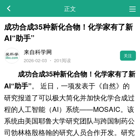
正文
成功合成35种新化合物！化学家有了新
AI“助手”
来自科学网
关注
2026-02-03
・
201阅读
成功合成35种新化合物！化学家有了新
。 近日，一项发表于《自然》的
AI“助手”
研究报道了可以极大简化并加快化学合成过
程的人工智能（AI）系统——MOSAIC。该
系统由美国耶鲁大学研究团队与跨国制药公
司勃林格殷格翰的研究人员合作开发。研究