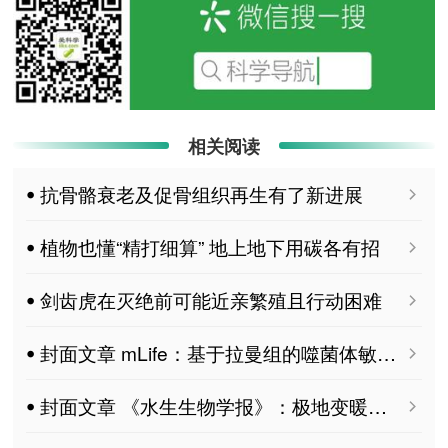
相关阅读
ꔷ 抗骨骼衰老及促骨组织再生有了新进展
ꔷ 植物也懂“精打细算” 地上地下用碳各有招
ꔷ 剑齿虎在灭绝前可能近亲繁殖且行动困难
ꔷ 封面文章 mLife：基于拉曼组的噬菌体敏感性快检技术
ꔷ 封面文章 《水生生物学报》：极地变暖，南极磷虾还能存够“过冬粮”吗？