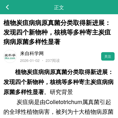
正文
植物炭疽病病原真菌分类取得新进展：
发现四个新物种，核桃等多种寄主炭疽
病病原菌多样性显著
来自科学网
关注
2026-01-02
・
237阅读
植物炭疽病病原真菌分类取得新进展：
发现四个新物种，核桃等多种寄主炭疽病病
。研究背景
原菌多样性显著
炭疽病是由Colletotrichum属真菌引起
的全球性植物病害，被列为十大植物病原菌