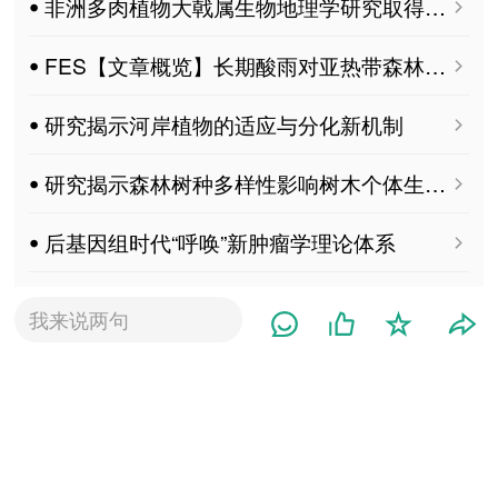
ꔷ 非洲多肉植物大戟属生物地理学研究取得进展
ꔷ FES【文章概览】长期酸雨对亚热带森林土壤活性和惰性有机碳组分的影响
ꔷ 研究揭示河岸植物的适应与分化新机制
ꔷ 研究揭示森林树种多样性影响树木个体生长机制
ꔷ 后基因组时代“呼唤”新肿瘤学理论体系
ꔷ 研究揭示树种多样性抑制土壤激发效应
我来说两句
ꔷ 中国科学院亚热带农业生态研究所李德军研究员团队：生物有机肥调节根际微生物组促进甘蔗生长并抑制黑穗病 MDPI Microorganisms
ꔷ 研究发现亚热带常绿阔叶林优势树种防御策略的种间差异性