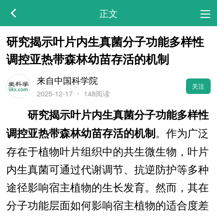
正文
研究揭示叶片内生真菌分子功能多样性
调控亚热带森林幼苗存活的机制
来自中国科学院
关注
2025-12-17
・
148阅读
研究揭示叶片内生真菌分子功能多样性
。作为广泛
调控亚热带森林幼苗存活的机制
存在于植物叶片组织中的共生微生物，叶片
内生真菌可通过代谢调节、抗逆防护等多种
途径影响宿主植物的生长发育。然而，其在
分子功能层面如何影响宿主植物的适合度差