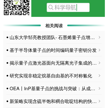
相关阅读
ꔷ 山东大学邹亮教授团队- 石墨烯量子点增强环氧树脂抗辐照能力的分子模拟与损伤程度微观表征
ꔷ 基于半导体量子点的时间编码量子密钥分发
ꔷ 揭示量子点激光器面向无隔离光子集成的反馈极限
ꔷ 研究实现非稳定烷基自由基的不对称氰化
ꔷ OEA丨InP基量子点的挑战与突破：从成核机制到高性能QLED的系统性综述
ꔷ 新策略实现含硫半饱和稠合吡啶结构的快速构建