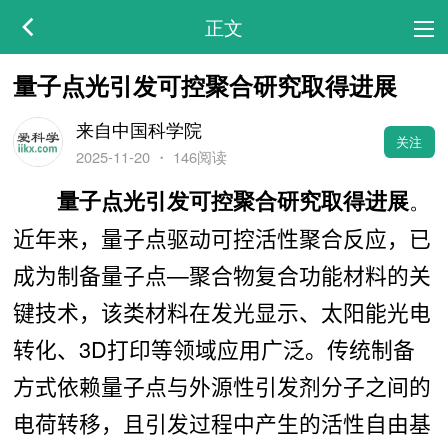
正文
量子点光引发可控聚合研究取得进展
来自中国科学院
关注
2025-11-20
・
146阅读
。
量子点光引发可控聚合研究取得进展
近年来，量子点驱动可控活性聚合反应，已
成为制备量子点—聚合物复合功能材料的关
键技术，该类材料在发光显示、太阳能光电
转化、3D打印等领域应用广泛。
传统制备
方式依赖量子点与外源性引发剂分子之间的
电荷转移，且引发过程中产生的活性自由基