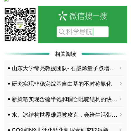
相关阅读
ꔷ 山东大学邹亮教授团队- 石墨烯量子点增强环氧树脂抗辐照能力的分子模拟与损伤程度微观表征
ꔷ 研究实现非稳定烷基自由基的不对称氰化
ꔷ 新策略实现含硫半饱和稠合吡啶结构的快速构建
ꔷ 水、冰结构世界难题被攻克，会给生活带来哪些改变？
ꔷ CO2和N2共活化转化制尿素研究取得新进展