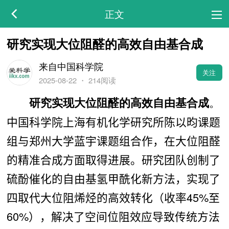
正文
研究实现大位阻醛的高效自由基合成
来自中国科学院
关注
2025-08-22
・
214阅读
。
研究实现大位阻醛的高效自由基合成
中国科学院上海有机化学研究所陈以昀课题
组与郑州大学蓝宇课题组合作，在大位阻醛
的精准合成方面取得进展。研究团队创制了
硫酚催化的自由基氢甲酰化新方法，实现了
四取代大位阻烯烃的高效转化（收率45%至
60%
），解决了空间位阻效应导致传统方法