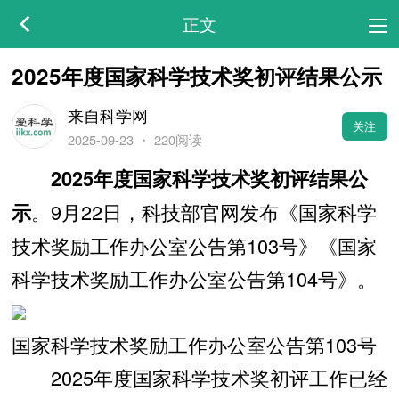
正文
2025年度国家科学技术奖初评结果公示
来自科学网
关注
2025-09-23
・
220阅读
2025年度国家科学技术奖初评结果公
。9月22日，科技部官网发布《国家科学
示
技术奖励工作办公室公告第103号》《国家
科学技术奖励工作办公室公告第104号》。
国家科学技术奖励工作办公室公告第103号
2025年度国家科学技术奖初评工作已经