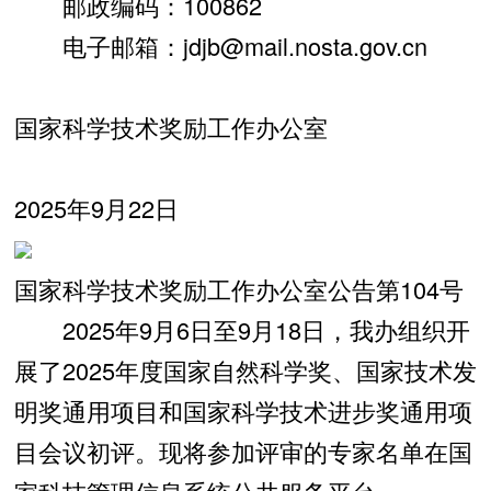
邮政编码：100862
电子邮箱：jdjb@mail.nosta.gov.cn
国家科学技术奖励工作办公室
2025年9月22日
国家科学技术奖励工作办公室公告第104号
2025年9月6日至9月18日，我办组织开
展了2025年度国家自然科学奖、国家技术发
明奖通用项目和国家科学技术进步奖通用项
目会议初评。现将参加评审的专家名单在国