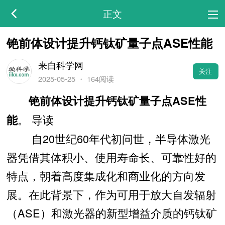
正文
铯前体设计提升钙钛矿量子点ASE性能
来自科学网
关注
2025-05-25
・
164阅读
铯前体设计提升钙钛矿量子点ASE性
。 导读
能
自20世纪60年代初问世，半导体激光
器凭借其体积小、使用寿命长、可靠性好的
特点，朝着高度集成化和商业化的方向发
展。在此背景下，作为可用于放大自发辐射
（ASE）和激光器的新型增益介质的钙钛矿