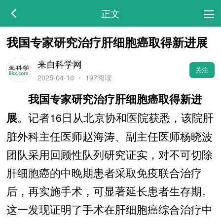
正文
我国专家研究治疗肝细胞癌取得新进展
来自科学网
关注
2025-04-16
・
197阅读
我国专家研究治疗肝细胞癌取得新进
。记者16日从北京协和医院获悉，该院肝
展
脏外科主任医师赵海涛、副主任医师杨晓波
团队采用回顾性队列研究证实，对不可切除
肝细胞癌的中晚期患者采取免疫联合治疗
后，再实施手术，可显著延长患者生存期。
这一发现证明了手术在肝细胞癌综合治疗中