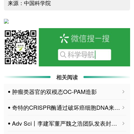
来源：中国科学院
相关阅读
ꔷ 肿瘤类器官的双模态OC-PAM造影
ꔷ 奇特的CRISPR酶通过破坏癌细胞DNA来杀死癌细胞
ꔷ Adv Sci丨李建军董严魏之浩团队发表封面文章揭示SIRT1-CX3CL1轴介导的代谢-免疫抑制增强结直肠癌中Treg功能