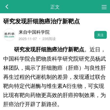
正文
研究发现肝细胞癌治疗新靶点
来自中国科学院
关注
2025-11-07
・
235阅读
。近日，
研究发现肝细胞癌治疗新靶点
中国科学院合肥物质科学研究院研究员杨武
林团队，揭示了肝细胞癌（肝癌）与良性肝
再生过程的代谢机制的差异，发现通过联合
靶向特定代谢酶与维生素A衍生物，可实现
比现有靶向药物更高效的肝癌抑制效果，为
肝癌治疗开辟了新路径。