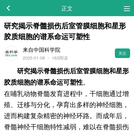
正文
研究揭示脊髓损伤后室管膜细胞和星形
胶质细胞的谱系命运可塑性
来自中国科学院
关注
2025-01-08
・
183阅读
研究揭示脊髓损伤后室管膜细胞和星形
。
胶质细胞的谱系命运可塑性
在哺乳动物脊髓发育进程中，干细胞通过增
殖、迁移与分化，孕育出多样的神经细胞，
进而构建复杂精密的神经环路。而成年后，
脊髓神经干细胞特性减弱，难以在脊髓损伤