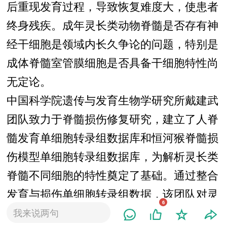
后重现发育过程，导致恢复难度大，使患者
终身残疾。成年灵长类动物脊髓是否存有神
经干细胞是领域内长久争论的问题，特别是
成体脊髓室管膜细胞是否具备干细胞特性尚
无定论。
中国科学院遗传与发育生物学研究所戴建武
团队致力于脊髓损伤修复研究，建立了人脊
髓发育单细胞转录组数据库和恒河猴脊髓损
伤模型单细胞转录组数据库，为解析灵长类
脊髓不同细胞的特性奠定了基础。通过整合
发育与损伤单细胞转录组数据，该团队对灵
6
长类和啮齿类进行跨物种联合分析，阐述了
我来说两句