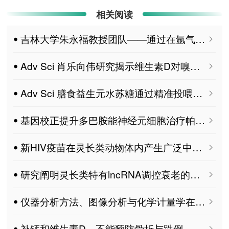
相关阅读
ꔷ 吉林大学朱永福教授团队——通过在氩气环境中进行预热处理提高镁钙（Mg-Ca）合金的抗氧化性能
ꔷ Adv Sci 肖乐向伟研究揭示维生素D对嗅觉功能调控的关键作用及机制
ꔷ Adv Sci 膳食益生元水苏糖通过精准投喂肠道共生菌，激活“肠道菌群-维生素B1-肝脏”代谢通路，从而改善代谢相关脂肪性肝病的新机制
ꔷ 基因校正提升多巴胺能神经元细胞治疗帕金森病的疗效
ꔷ 新HIV疫苗在灵长类动物体内产生广泛中和抗体
ꔷ 研究阐明灵长类特有lncRNA调控衰老的分子通路
ꔷ 仪器分析方法、图像分析与化学计量学在柑橘果皮比较评价中的应用 MDPI Foods
ꔷ 补钙和维生素D，不能预防骨折与跌倒