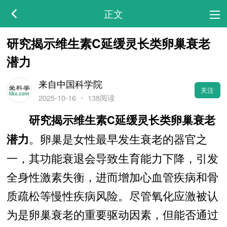
正文
研究揭示维生素C延缓灵长类卵巢衰老
潜力
来自中国科学院
关注
2025-10-16
・
138阅读
研究揭示维生素C延缓灵长类卵巢衰老
。卵巢是女性最早发生衰老的器官之
潜力
一，其功能衰退会导致生育能力下降，引发
全身性激素失衡，进而增加心血管疾病和骨
质疏松等慢性疾病风险。尽管氧化应激被认
为是卵巢衰老的重要驱动因素，但能否通过