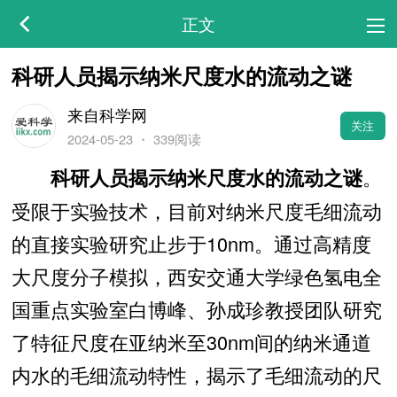
正文
科研人员揭示纳米尺度水的流动之谜
来自科学网
关注
2024-05-23
・
339阅读
。
科研人员揭示纳米尺度水的流动之谜
受限于实验技术，目前对纳米尺度毛细流动
的直接实验研究止步于10nm。通过高精度
大尺度分子模拟，西安交通大学绿色氢电全
国重点实验室白博峰、孙成珍教授团队研究
了特征尺度在亚纳米至30nm间的纳米通道
内水的毛细流动特性，揭示了毛细流动的尺