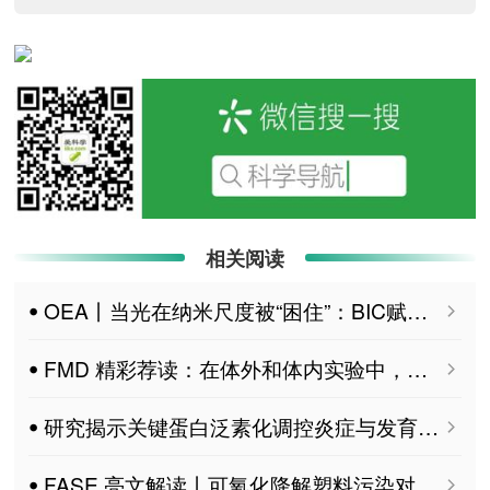
相关阅读
ꔷ OEA丨当光在纳米尺度被“困住”：BIC赋能光电子未来
ꔷ FMD 精彩荐读：在体外和体内实验中，决奈达隆通过CDK4CDK6-RB1轴抑制食管鳞状细胞癌的增殖
ꔷ 研究揭示关键蛋白泛素化调控炎症与发育机制
ꔷ FASE 亮文解读丨可氧化降解塑料污染对土壤质量及玉米生长的尺寸依赖性效应