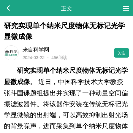
正文
研究实现单个纳米尺度物体无标记光学
显微成像
来自科学网
关注
2024-03-22
・
456阅读
研究实现单个纳米尺度物体无标记光学
。 近日，中国科学技术大学教授
显微成像
张斗国课题组提出并实现了一种动量空间偏
振滤波器件。将该器件安装在传统无标记光
学显微镜的出射端，可以高效抑制出射光场
的背景噪声，进而采集到单个纳米尺度物体