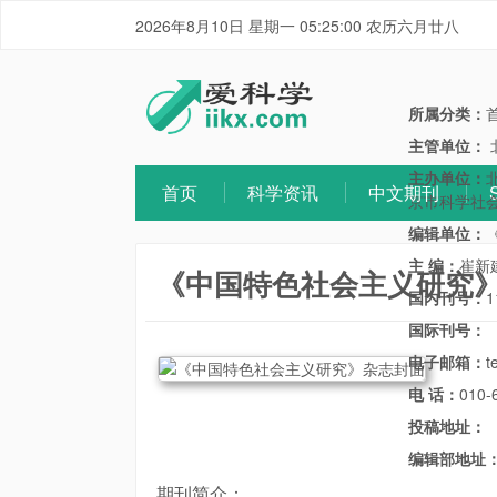
2026年8月10日 星期一 05:25:00 农历六月廿八
所属分类：
主管单位：
主办单位：
首页
科学资讯
中文期刊
京市科学社
编辑单位：
主 编：
崔新
《中国特色社会主义研究
国内刊号：
1
国际刊号：
电子邮箱：
t
电 话：
010-
投稿地址：
编辑部地址
期刊简介：