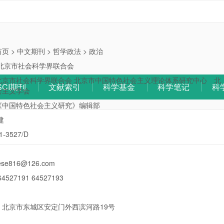
首页
>
中文期刊
>
哲学政法
>
政治
北京市社会科学界联合会
北京市社会科学界联合会 北京市中国特色社会主义理论体系研究中心 北
SCI期刊
文献索引
科学基金
科学笔记
科
会主义学会
《中国特色社会主义研究》编辑部
建
》
1-3527/D
ese816@126.com
64527191 64527193
：
北京市东城区安定门外西滨河路19号