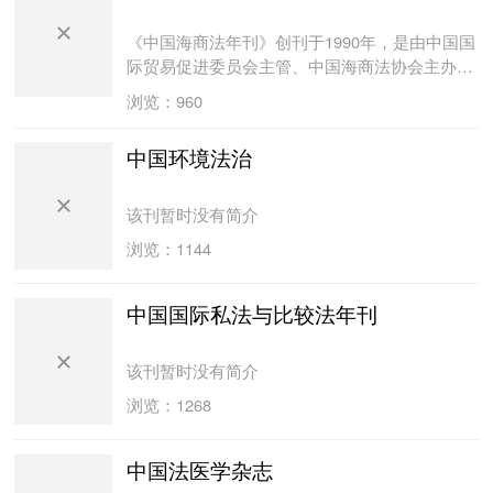
《中国海商法年刊》创刊于1990年，是由中国国
际贸易促进委员会主管、中国海商法协会主办、
大连海事大学协办的我国目前唯一公开发行的海
浏览：960
商法专业领域的学术期刊。主编由《中华人民共
和国海商法》主要起草人、国际海事委员会
中国环境法治
（CMI）运输法专家小组成员、著名海商法学专
家司玉琢教授担任。本刊的办刊宗旨是“传播海商
法最新研究成果，探讨海商法实际问题，报道立
该刊暂时没有简介
法最新进展，反映海商法最新动态”。 《中国
浏览：1144
海商法年刊》在新闻出版机构的正确指导下，在
大连海事大学期刊社和大连海事大学国际海事法
律研究中心全力支持下，在《中国海商法年刊》
中国国际私法与比较法年刊
编辑委员会和编辑部全体同人的努力下，《中国
海商法年刊》的出版、发行等各项工作有序进
该刊暂时没有简介
行。 由于《中国海商法年刊》的政策性、专
浏览：1268
业性非常强，为保证期刊学术质量，《中国海商
法年刊》编辑委员会制定了科学的稿件评价标
准，建立专家审稿库，全刊用稿实行“双名匿名专
中国法医学杂志
家评审”，并对有争议的稿件，聘请多位专家把