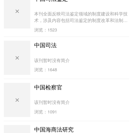
本刊全面反映司法鉴定领域的制度建设和科学技
术，涉及内容包括司法鉴定的制度改革和法制建
设、管理、教育、司法鉴定技术领域的理论和科
浏览：1523
研成果等。随着司法鉴定专业的发展，为社会服
务的鉴定面亦将不断延伸。如物证技术、毒物
中国司法
（毒品）、司法会计、建筑工程、古玩珠宝等，
都可进行鉴定。本刊栏目设有制度改革、鉴定科
学、学术沙龙、案例精选、人物专访、信息之
该刊暂时没有简介
窗、国外文页等，既有鉴定科学前治的理论，又
浏览：1648
有新鲜广泛的信息含量，还有生动可感的趣味
性。
中国检察官
该刊暂时没有简介
浏览：1091
中国海商法研究