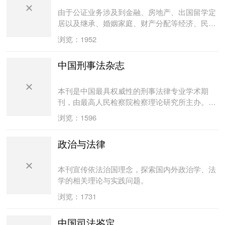
由于公证业务涉及到金融、房地产、出国留学定
居以及继承、婚姻家庭、财产分配等经济、民事
法律，随着改革开放、经济建设的发展，公证将
浏览：1952
深入到每个家庭、厂矿、科研各个部门和角落。
因此，本刊不仅是连接公证界的桥梁和纽带，也
中国刑事法杂志
将会成为各行各业的良题益友；成为您投身事
业、享受生活的便捷工具。它让您在了解公证专
业知识的同时，还能获得多方面的法律帮助。
本刊是中国最具权威性的刑事法律专业学术期
刊，由最高人民检察院检察理论研究所主办。本
刊的办刊宗旨是坚持以学术为重，以反映刑事法
浏览：1596
领域的前沿理论和司法实践中的突出问题为己
任，并突出理论性和实践性的有机结合。
政治与法律
本刊宣传依法治国理念，探索国内外政治学、法
学的相关理论与实践问题。
浏览：1731
中国司法鉴定