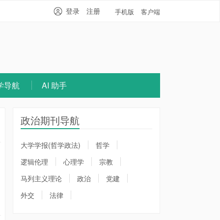
登录
注册
手机版
客户端
学导航
AI 助手
政治期刊导航
大学学报(哲学政法)
哲学
逻辑伦理
心理学
宗教
马列主义理论
政治
党建
外交
法律