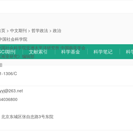
首页
>
中文期刊
>
哲学政法
>
政治
中国社会科学院
中国社会科学院亚洲太平洋研究所 中国南亚学会
SCI期刊
文献索引
科学基金
科学笔记
科
《南亚研究》编辑部
阳
1-1306/C
yyj@263.net
64036800
：
北京东城区张自忠路3号东院