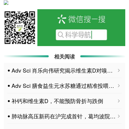
相关阅读
ꔷ Adv Sci 肖乐向伟研究揭示维生素D对嗅觉功能调控的关键作用及机制
ꔷ Adv Sci 膳食益生元水苏糖通过精准投喂肠道共生菌，激活“肠道菌群-维生素B1-肝脏”代谢通路，从而改善代谢相关脂肪性肝病的新机制
ꔷ 补钙和维生素D，不能预防骨折与跌倒
ꔷ 肺动脉高压新药在沪完成首针，葛均波院士：早筛早治是关键