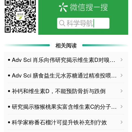
相关阅读
ꔷ Adv Sci 肖乐向伟研究揭示维生素D对嗅觉功能调控的关键作用及机制
ꔷ Adv Sci 膳食益生元水苏糖通过精准投喂肠道共生菌，激活“肠道菌群-维生素B1-肝脏”代谢通路，从而改善代谢相关脂肪性肝病的新机制
ꔷ 补钙和维生素D，不能预防骨折与跌倒
ꔷ 研究揭示猕猴桃果实富含维生素C的分子机制
ꔷ 科学家称番石榴汁可提升铁补充剂疗效