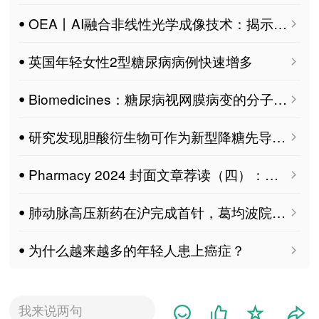
ꔷ OEA丨AI融合非线性光学成像技术：揭示糖尿病“隐形骨损伤”的新线索
ꔷ 英国年轻女性2型糖尿病病例快速增多
ꔷ Biomedicines：糖尿病视网膜病变的分子研究 MDPI 特刊征稿
ꔷ 研究发现胆酸衍生物可作为新型降糖先导分子
ꔷ Pharmacy 2024 封面文章荐读（四）：重新设计药房以改善公共卫生结果 MDPI Pharmacy
ꔷ 肺动脉高压新药在沪完成首针，葛均波院士：早筛早治是关键
ꔷ 为什么越来越多的年轻人患上癌症？
我来说两句