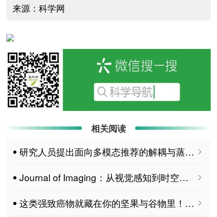
来源：科学网
相关阅读
ꔷ 研究人员提出面向多模态推荐的解耦与蒸馏动态集成框架br
ꔷ Journal of Imaging：从视觉感知到时空理解 MDPI特刊征稿
ꔷ 这类强致癌物就藏在你的坚果与谷物里！全球25%的农作物正受其威胁，最新综述带来全方位防控解读 MDPI Toxins